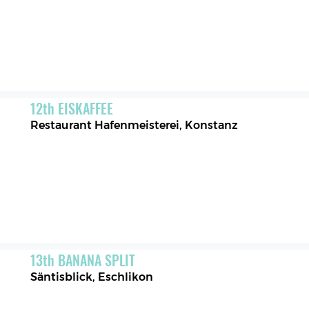
12
th
EISKAFFEE
Restaurant Hafenmeisterei
,
Konstanz
13
th
BANANA SPLIT
Säntisblick
,
Eschlikon