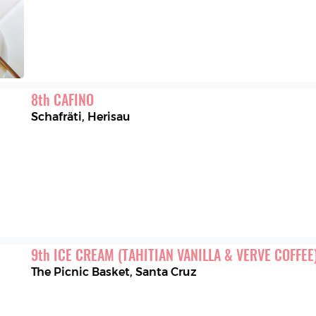
8
th
CAFINO
Schafräti
,
Herisau
9
th
ICE CREAM (TAHITIAN VANILLA & VERVE COFFEE
The Picnic Basket
,
Santa Cruz