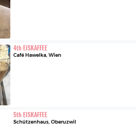
4
th
EISKAFFEE
Café Hawelka
,
Wien
5
th
EISKAFFEE
Schützenhaus
,
Oberuzwil