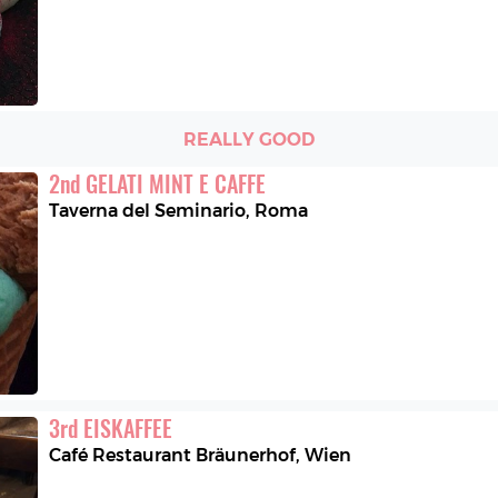
REALLY GOOD
2
nd
GELATI MINT E CAFFE
Taverna del Seminario
,
Roma
3
rd
EISKAFFEE
Café Restaurant Bräunerhof
,
Wien