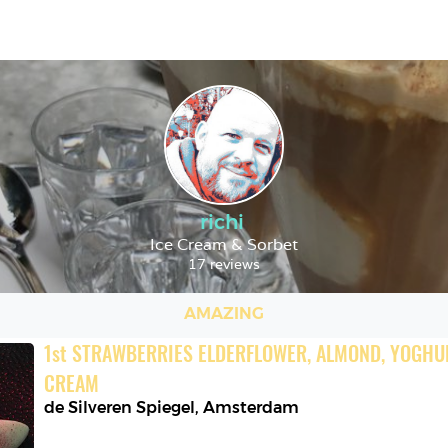
richi
Ice Cream & Sorbet
17 reviews
AMAZING
1
st
STRAWBERRIES ELDERFLOWER, ALMOND, YOGHURT
CREAM
de Silveren Spiegel
,
Amsterdam