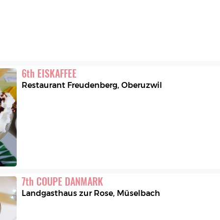
6
th
EISKAFFEE
Restaurant Freudenberg
,
Oberuzwil
7
th
COUPE DANMARK
Landgasthaus zur Rose
,
Müselbach